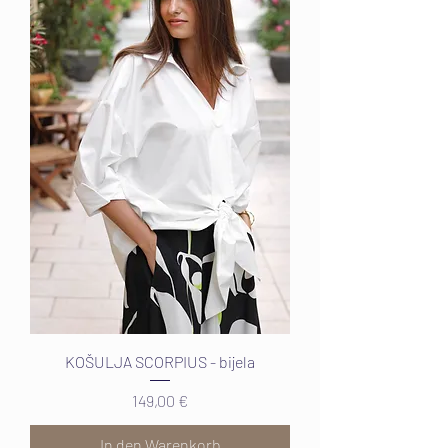
KOŠULJA SCORPIUS - bijela
Preis
149,00 €
In den Warenkorb