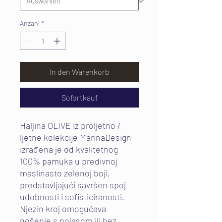
Anzahl
*
In den Warenkorb
Sofortkauf
Haljina OLIVE iz proljetno /
ljetne kolekcije MarinaDesign
izrađena je od kvalitetnog
100% pamuka u predivnoj
maslinasto zelenoj boji,
predstavljajući savršen spoj
udobnosti i sofisticiranosti.
Njezin kroj omogućava
nošenje s pojasom ili bez