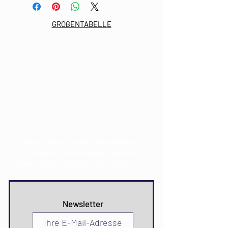
GRÖßENTABELLE
E-Mail:
info@mdkultura.com
Telefon:
+385 91 570 3680
Adresse:
Prvosvibanjska 6,
21300 Makarska
CROATIA
Abonnieren Sie den Newsletter.
Erhalten Sie Informationen über
Neuigkeiten, Rabatte und Aktionen.
Newsletter