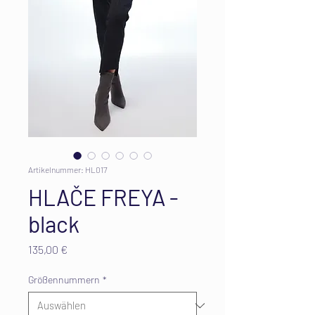
Artikelnummer: HL017
HLAČE FREYA -
black
Preis
135,00 €
Größennummern
*