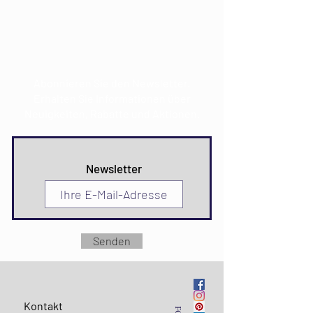
Adresse:
Prvosvibanjska 6,
21300 Makarska
CROATIA
Abonnieren Sie den Newsletter.
Erhalten Sie Informationen über
Neuigkeiten, Rabatte und Aktionen.
Newsletter
Senden
Kontakt