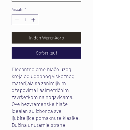
Anzahl
*
In den Warenkorb
Sofortkauf
Elegantne crne hlače užeg
kroja od udobnog viskoznog
materijala sa zanimljivim
džepovima i asimetričnim
završetkom na nogavicama.
Ove bezvremenske hlače
idealan su izbor za sve
ljubiteljice pomaknute klasike.
Dužina unutarnje strane