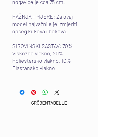
nogavice je cca 75 cm.
PAŽNJA - MJERE: Za ovaj
model najvažnije je izmjeriti
opseg kukova i bokova.
SIROVINSKI SASTAV: 70%
Viskozno vlakno, 20%
Poliestersko vlakno, 10%
Elastansko vlakno
GRÖßENTABELLE
E-Mail:
info@mdkultura.com
Telefon:
+385 91 570 3680