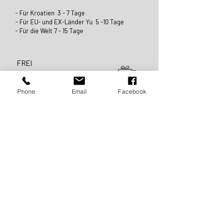
- Für Kroatien 3 - 7 Tage
- Für EU- und EX-Länder Yu 5 -10 Tage
- Für die Welt 7 - 15 Tage
FREI
LIEFERUNG:
Phone
Email
Facebook
For Kroatien und ganz Europa
VERSAND FÜR DEN REST
WELT:
Die Lieferung außerhalb Europas wird bis zur Höhe
des Betrages berechnet
from 500 €. Ab diesem Betrag ist der Versand
KOSTENLOS.