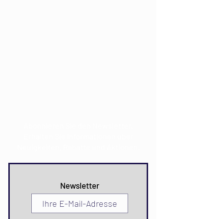
E-Mail:
info@mdkultura.com
Telefon:
+385 91 570 3680
Adresse:
Prvosvibanjska 6,
21300 Makarska
CROATIA
Abonnieren Sie den Newsletter.
Erhalten Sie Informationen über
Neuigkeiten, Rabatte und Aktionen.
Newsletter