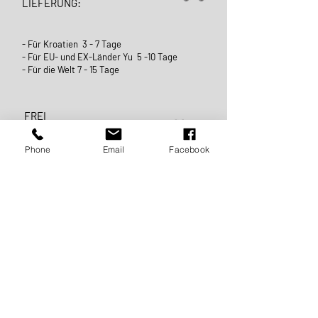
LIEFERUNG:
- Für Kroatien 3 - 7 Tage
- Für EU- und EX-Länder Yu 5 -10 Tage
- Für die Welt 7 - 15 Tage
FREI
LIEFERUNG:
Phone
Email
Facebook
For Kroatien und ganz Europa
VERSAND FÜR DEN REST
WELT:
Die Lieferung außerhalb Europas wird bis zur Höhe
des Betrages berechnet
from 500 €. Ab diesem Betrag ist der Versand