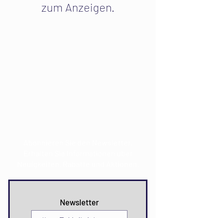
zum Anzeigen.
E-Mail:
info@mdkultura.com
Telefon:
+385 91 570 3680
Adresse:
Prvosvibanjska 6,
21300 Makarska
CROATIA
Abonnieren Sie den Newsletter.
Erhalten Sie Informationen über
Neuigkeiten, Rabatte und Aktionen.
Newsletter